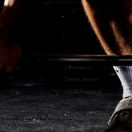
CFimages.nl
Dennis Janssen
info@cfimages.nl
Als u vragen heeft, stel ze geru