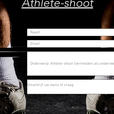
Athlete-shoot
st!